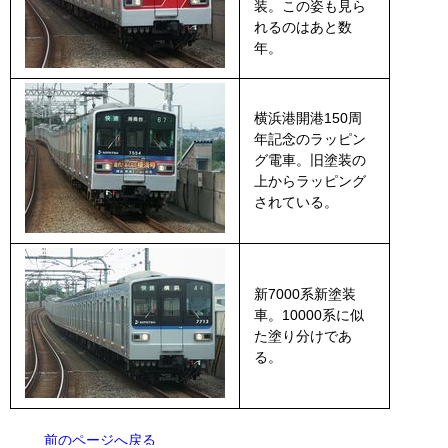
装。この姿も見ら
れるのはあと数
年。
横浜港開港150周
年記念のラッピン
グ電車。旧塗装の
上からラッピング
されている。
新7000系新塗装
車。10000系に似
た塗り分けであ
る。
前のページへ戻る