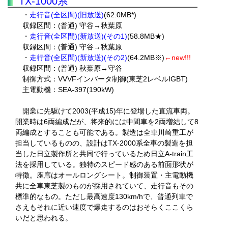
TX-1000系
・
走行音(全区間)(旧放送)
(62.0MB*)
収録区間：(普通) 守谷→秋葉原
・
走行音(全区間)(新放送)(その1)
(58.8MB★)
収録区間：(普通) 守谷→秋葉原
・
走行音(全区間)(新放送)(その2)
(64.2MB※)
←new!!!
収録区間：(普通) 秋葉原→守谷
制御方式：VVVFインバータ制御(東芝2レベルIGBT)
主電動機：SEA-397(190kW)
開業に先駆けて2003(平成15)年に登場した直流車両。
開業時は6両編成だが、将来的には中間車を2両増結して8
両編成とすることも可能である。製造は全車川崎重工が
担当しているものの、設計はTX-2000系全車の製造を担
当した日立製作所と共同で行っているため日立A-train工
法を採用している。独特のスピード感のある前面形状が
特徴。座席はオールロングシート。制御装置・主電動機
共に全車東芝製のものが採用されていて、走行音もその
標準的なもの。ただし最高速度130km/hで、普通列車で
さえもそれに近い速度で爆走するのはおそらくここくら
いだと思われる。