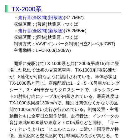
TX-2000系
・
走行音(全区間)(旧放送)
(87.7MB*)
収録区間：(普通)秋葉原→つくば
・
走行音(全区間)(新放送)
(75.2MB★)
収録区間：(区快)秋葉原→つくば
制御方式：VVVFインバータ制御(日立2レベルIGBT)
主電動機：EFO-K60(190kW)
開業に先駆けてTX-1000系と共に2003(平成15)年に登
場した私鉄では初の交直流車両。TX-1000系同様6連だ
が、8連化が可能なように設計されている。車体形状は
TX-1000系と同じ。座席配置は1・2・5・6号車がロング
シート、3・4号車がセミクロスシートで、ボックスシー
トの肘掛け内にテーブルが内蔵されている。最高速度は
TX-1000系同様130km/hで、種別は関係なくかなりの区
間で130km/h近い走行が行われている。制御装置・主電
動機ともに全車日立製作所製。走行音は、インバータの
音は東武50000系や東京メトロ05系などと同様、「キー
ン」というよりは「ヒュルヒュル」に近い非同期音が特
徴。直流区間と交流区間では非同期の長さが異なる。モ