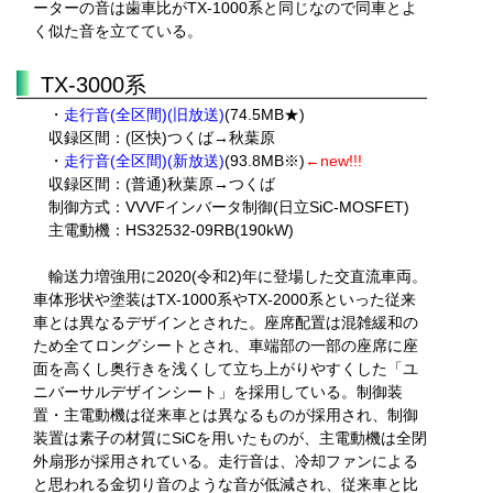
ーターの音は歯車比がTX-1000系と同じなので同車とよ
く似た音を立てている。
TX-3000系
・
走行音(全区間)(旧放送)
(74.5MB★)
収録区間：(区快)つくば→秋葉原
・
走行音(全区間)(新放送)
(93.8MB※)
←new!!!
収録区間：(普通)秋葉原→つくば
制御方式：VVVFインバータ制御(日立SiC-MOSFET)
主電動機：HS32532-09RB(190kW)
輸送力増強用に2020(令和2)年に登場した交直流車両。
車体形状や塗装はTX-1000系やTX-2000系といった従来
車とは異なるデザインとされた。座席配置は混雑緩和の
ため全てロングシートとされ、車端部の一部の座席に座
面を高くし奥行きを浅くして立ち上がりやすくした「ユ
ニバーサルデザインシート」を採用している。制御装
置・主電動機は従来車とは異なるものが採用され、制御
装置は素子の材質にSiCを用いたものが、主電動機は全閉
外扇形が採用されている。走行音は、冷却ファンによる
と思われる金切り音のような音が低減され、従来車と比